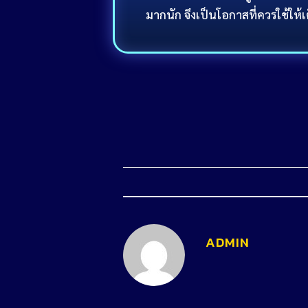
มากนัก จึงเป็นโอกาสที่ควรใช้ให้เต
ADMIN