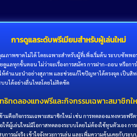
การดูแลระดับพรีเมียมสำหรับผู้เล่นใหม่
หวยคุณภาพขาดไม่ได้ โดยเฉพาะสำหรับผู้ที่เพิ่งเริ่มต้น ระบบซัพพ
แลทุกขั้นตอน ไม่ว่าจะเรื่องการสมัคร การฝาก–ถอน หรือการใช้
 ให้คำแนะนำอย่างสุภาพ และช่วยแก้ไขปัญหาได้ตรงจุด เป็นสิทธิ
้ระบบได้อย่างลื่นไหลโดยไม่ติดขัด
ิทธิทดลองแทงฟรีและกิจกรรมเฉพาะสมาชิกให
องข้ามคือกิจกรรมเฉพาะสมาชิกใหม่ เช่น การทดลองแทงหวยฟรี
พื่อให้ผู้เล่นใหม่มีโอกาสทดลองระบบโดยไม่ต้องใช้ทุนตัวเอง การ
ระสบการณ์จริง เข้าใจจังหวะการเล่น และเพิ่มความคุ้นเคยกับระ