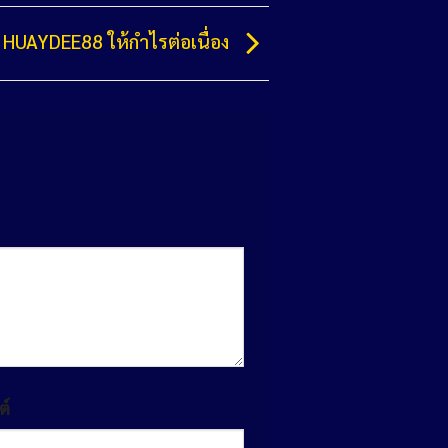
น HUAYDEE88 ให้กำไรต่อเนื่อง
ต์