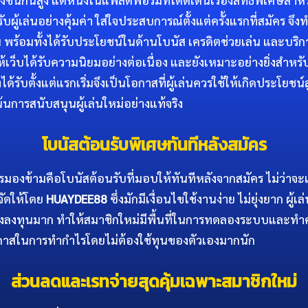
งขันกันสูง แต่หนึ่งในแพลตฟอร์มที่โดดเด่นเรื่องสิทธิพิเศษสำห
ผู้เล่นอย่างคุ้มค่า ใส่ใจประสบการณ์ตั้งแต่ครั้งแรกที่สมัคร จึงท
 พร้อมทั้งได้รับประโยชน์ในด้านโบนัส เครดิตช่วยเล่น และบริก
ให้เว็บได้รับความนิยมอย่างต่อเนื่อง และยังเหมาะอย่างยิ่งสำหรับ
ที่ได้รับตั้งแต่แรกเริ่มจึงเป็นโอกาสที่ผู้เล่นควรใช้ให้เกิดประ
นการสนับสนุนผู้เล่นใหม่อย่างแท้จริง
โบนัสต้อนรับพิเศษทันทีหลังสมัคร
ควรมองข้ามคือโบนัสต้อนรับที่มอบให้ทันทีหลังจากสมัคร ไม่ว่าจ
จัดให้โดย
HUAYDEE88
ซึ่งมักมีเงื่อนไขใช้งานง่าย ไม่ยุ่งยาก ผู้
้องลงทุนมาก ทำให้สมาชิกใหม่มีพื้นที่ในการทดลองระบบและทำ
มโอกาสในการทำกำไรโดยไม่ต้องใช้ทุนของตัวเองมากนัก
ส่วนลดและเรทจ่ายสุดคุ้มเฉพาะสมาชิกใหม่