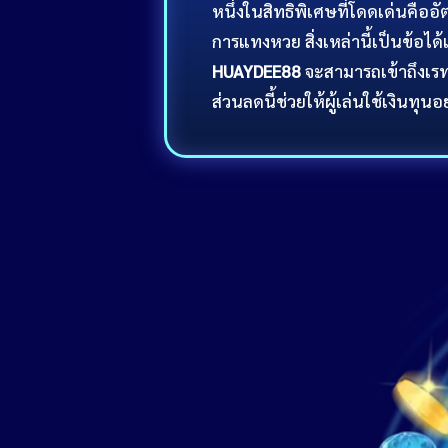
หนึ่งในสิทธิพิเศษที่โดดเด่นคืออ
การแทงหวย สิ่งเหล่านี้เป็นข้อได้
HUAYDEE88
จะสามารถเข้าถึงเรทจ
ส่วนลดนี้ช่วยให้ผู้เล่นใช้เงินท