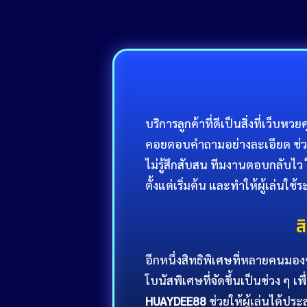
บริการลูกค้าที่ดีเป็นสิ่งที่เว็บ
คอยตอบคำถามอย่างละเอียด ช่วยดู
ไม่รู้สึกสับสน ทีมงานตอบกลับไว
ตั้งแต่เริ่มต้น และทำให้ผู้เล่นใช
ส
อีกหนึ่งสิทธิพิเศษที่หลายคนม
โบนัสพิเศษที่จัดขึ้นเป็นช่วง ๆ เ
HUAYDEE88
ช่วยให้ผู้เล่นได้ป